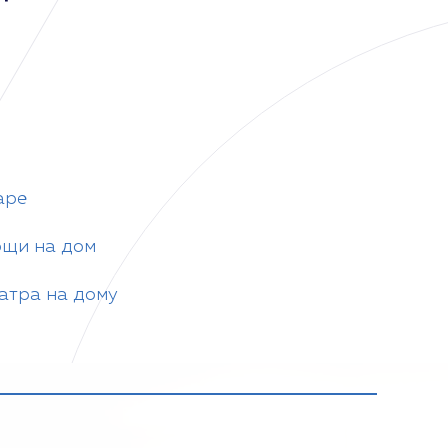
аре
ощи на дом
атра на дому