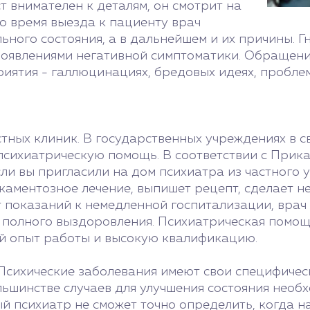
т внимателен к деталям, он смотрит на
о время выезда к пациенту врач
ного состояния, а в дальнейшем и их причины. Гне
роявлениями негативной симптоматики. Обращени
ятия - галлюцинациях, бредовых идеях, проблем
стных клиник. В государственных учреждениях в 
психиатрическую помощь. В соответствии с Прик
сли вы пригласили на дом психиатра из частного 
икаментозное лечение, выпишет рецепт, сделает 
т показаний к немедленной госпитализации, врач
 полного выздоровления. Психиатрическая помощ
ный опыт работы и высокую квалификацию.
Психические заболевания имеют свои специфичес
ьшинстве случаев для улучшения состояния необ
й психиатр не сможет точно определить, когда 