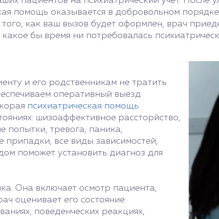
ших пациентов на психиатрический учет. После ул
ая помощь оказывается в добровольном порядке,
 того, как ваш вызов будет оформлен, врач приед
 какое бы время ни потребовалась психиатрическ
иенту и его родственникам не тратить
беспечиваем оперативный выезд
Скорая
психиатрическая помощь
тояниях: шизоаффективное рассторйство,
е попытки, тревога, паника,
е припадки, все виды зависимостей,
дом поможет установить диагноз для
ка. Она включает осмотр пациента,
рач оценивает его состояние.
ваниях, поведенческих реакциях,