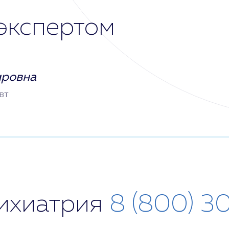
экспертом
ировна
вт
сихиатрия
8 (800) 3