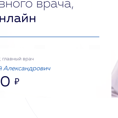
вного врача,
нлайн
, главный врач
 Александрович
00
₽