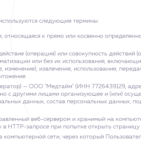
 используются следующие термины:
, относящаяся к прямо или косвенно определенн
ействие (операция) или совокупность действий (
атизации или без их использования, включающие 
, изменение), извлечение, использование, переда
чтожение.
ратор) — ООО "Медтайм" (ИНН 7726439129, адрес:
стно с другими лицами организующее и (или) осу
льных данных, состав персональных данных, под
правленный веб-сервером и хранимый на компьюте
 в HTTP-запросе при попытке открыть страницу
 в компьютерной сети, через который Пользовател