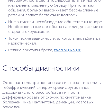
Невозможность вести последовательный монолог
или целенаправленную беседу. При попытках
общения, больной выкрикивает бессмысленные
реплики, задает бестактные вопросы.
Инфантилизм, несоблюдение общественных норм.
Необоснованные жалобы на насилие, унижение со
стороны окружающих.
Токсические зависимости: алкогольная, табачная,
наркотическая.
Редкие приступы бреда,
галлюцинаций
.
Способы диагностики
Основная цель при постановке диагноза – выделить
гебефренический синдром среди других типов
диссоциативного расстройства личности,
дифференцировать от схожих по симптоматике
болезней Пика, Гентингтона, деменции, мозговых
опухолей.