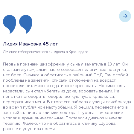
Лидия Ивановна 45 лет
А
Лечение гебефренического синдрома в Краснодаре
Л
Первые признаки шизофрении у сына я заметила в 13 лет. Он
У
стал замкнутым, злым, часто совершал нелогичные поступки,
о
нес бред. Сначала я обратилась в районный ПНД. Там особой
П
проблемы не заметили, списали отклонения на возраст,
о
прописали витамины и седативные препараты. Но симптомы
д
нарастали, сын стал убегать из дома, воровать деньги. На
к
попытки поговорить говорил всякую чушь, кривлялся,
д
передразнивал меня. В итоге его забрала с улицы психбригада
р
во время публичной мастурбации. Я решила перевести его в
частный стационар клиники доктора Шурова. Там хорошие
условия, врачи внимательные. Поставили диагноз и начали
терапию. Жалею, что не обратилась в клинику Шурова
раньше и упустила время.
О