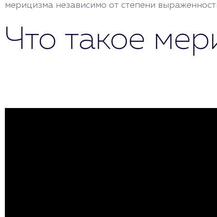
мерицизма независимо от степени выраженности
Что такое ме