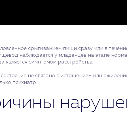
ловленное срыгиванием пищи сразу или в течение
пищевод наблюдается у младенцев на этапе норм
а является симптомом расстройства.
состояние не связано с истощением или ожирение
лько психиатр.
ричины наруше