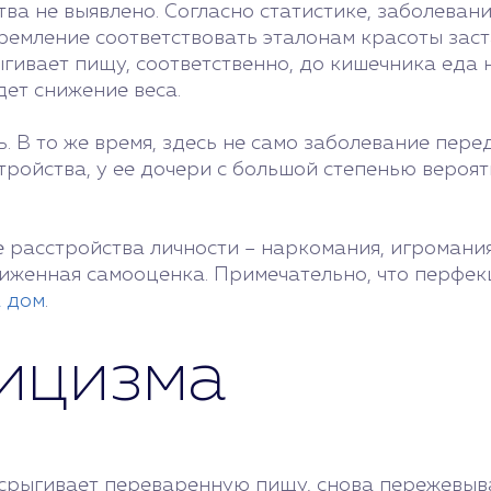
тва не выявлено. Согласно статистике, заболева
емление соответствовать эталонам красоты заст
гивает пищу, соответственно, до кишечника еда 
дет снижение веса.
 В то же время, здесь не само заболевание перед
тройства, у ее дочери с большой степенью вероят
расстройства личности – наркомания, игромания,
ниженная самооценка. Примечательно, что перфек
а дом
.
ицизма
срыгивает переваренную пищу, снова пережевыва