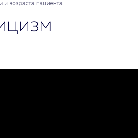
 и возраста пациента.
рицизм