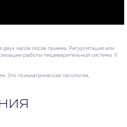
 двух часов после приема. Регургитация или
ализации работы пищеварительной системы. У
м. Это психиатрическая патология,
ния