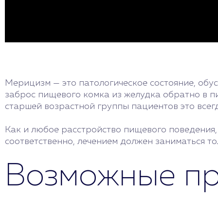
Мерицизм — это патологическое состояние, обус
заброс пищевого комка из желудка обратно в 
старшей возрастной группы пациентов это всегд
Как и любое расстройство пищевого поведения, 
соответственно, лечением должен заниматься то
Возможные п