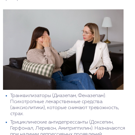
Транквилизаторы (Диазепам, Феназепам).
Психотропные лекарственные средства
(анксиолитики), которые снимают тревожность,
страх.
Трициклические антидепрессанты (Доксепин,
Герфонал, Леривон, Амитриптилин). Назначаются
при наличии депрессивных проявлений.