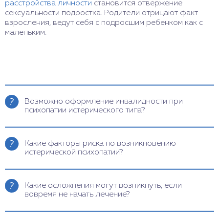
расстройства личности
становится отвержение
сексуальности подростка. Родители отрицают факт
взросления, ведут себя с подросшим ребенком как с
маленьким.
Возможно оформление инвалидности при
психопатии истерического типа?
В большинстве случаев прогноз при лечении
психопатии благоприятный. В тяжелых случаях,
Какие факторы риска по возникновению
когда состояние не удается купировать
истерической психопатии?
фармакологическими препаратами и
поддерживать психотерапевтическими методами
Основной фактор, способствующий развитию
возможно оформление инвалидности. Для
истерического типа – отношения внутри семьи.
Какие осложнения могут возникнуть, если
уточнения прогноза и обследования по
При неблагоприятный взаимоотношениях
вовремя не начать лечение?
индивидуальному случаю позвоните в клинику
формируется деструктивный тип мышления,
доктора Шурова.
закладка неверных мыслительных векторов.
Физиологические симптомы формируются в
Дополнительные факторы: