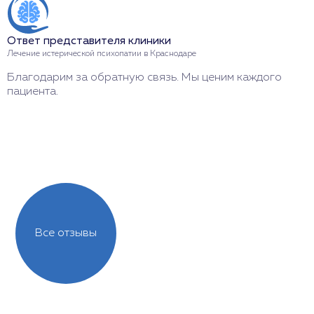
н
ж
б
Ответ представителя клиники
Лечение истерической психопатии в Краснодаре
Благодарим за обратную связь. Мы ценим каждого
пациента.
О
Л
С
с
Все отзывы