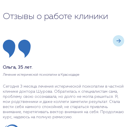
Отзывы о работе клиники
Ольга, 35 лет.
А
Лечение истерической психопатии в Краснодаре
Л
Сегодня 3 месяца лечения истерической психопатии в частной
В
клинике доктора Шурова. Обратилась к специалистам сама,
п
проблему свою осознавала, но долго не могла решиться. Я,
у
мои родственники и даже коллеги заметили результат. Стала
О
вести себя намного спокойней, не стараться привлечь
в
внимание, перетягивать вектор внимания на себя. Продолжаю
н
курс, надеюсь на полную ремиссию.
ж
м