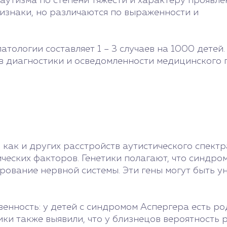
утизма по степени тяжести и характеру проявле
ризнаки, но различаются по выраженности и
ологии составляет 1 – 3 случаев на 1000 детей.
в диагностики и осведомленности медицинского 
как и других расстройств аутистического спектр
еских факторов. Генетики полагают, что синдром 
рование нервной системы. Эти гены могут быть у
венность: у детей с синдромом Аспергера есть р
тики также выявили, что у близнецов вероятность