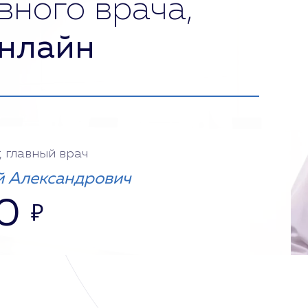
вного врача,
нлайн
, главный врач
 Александрович
0
₽