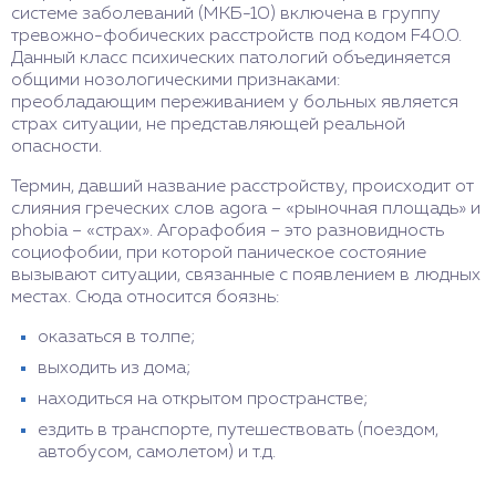
системе заболеваний (МКБ-10) включена в группу
тревожно-фобических расстройств под кодом F40.0.
Данный класс психических патологий объединяется
общими нозологическими признаками:
преобладающим переживанием у больных является
страх ситуации, не представляющей реальной
опасности.
Термин, давший название расстройству, происходит от
слияния греческих слов agora – «рыночная площадь» и
phobia – «страх». Агорафобия – это разновидность
социофобии, при которой паническое состояние
вызывают ситуации, связанные с появлением в людных
местах. Сюда относится боязнь:
оказаться в толпе;
выходить из дома;
находиться на открытом пространстве;
ездить в транспорте, путешествовать (поездом,
автобусом, самолетом) и т.д.