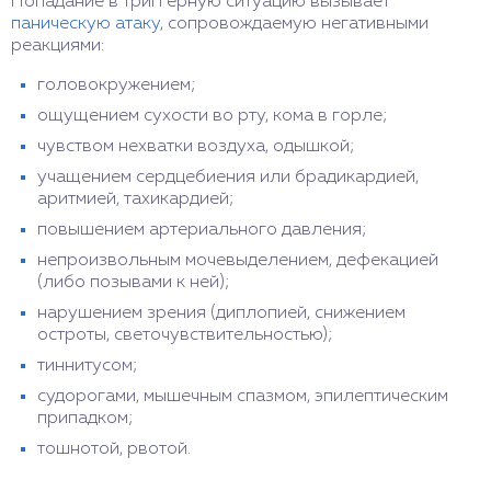
Попадание в триггерную ситуацию вызывает
паническую атаку
, сопровождаемую негативными
реакциями:
головокружением;
ощущением сухости во рту, кома в горле;
чувством нехватки воздуха, одышкой;
учащением сердцебиения или брадикардией,
аритмией, тахикардией;
повышением артериального давления;
непроизвольным мочевыделением, дефекацией
(либо позывами к ней);
нарушением зрения (диплопией, снижением
остроты, светочувствительностью);
тиннитусом;
судорогами, мышечным спазмом, эпилептическим
припадком;
тошнотой, рвотой.