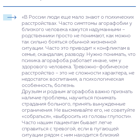
«В России люди еще мало знают о психических
расстройствах. Часто симптомы агорафобии у
близкого человека кажутся надуманными –
родственники просто не понимают, как можно
так сильно бояться обычной жизненной
ситуации. Часто это приводит к конфликтам в
семье, скандалам, разводу. Нужно понимать, что
психика агорафоба работает иначе, чем у
здорового человека. Тревожно-фобическое
расстройство – это не сложности характера, не
недостаток воспитания, а психологическая
особенность, болезнь.
Друзьям и родным агорафоба важно признать
наличие проблемы, научиться понимать
страдания больного, принять вынужденные
ограничения. Не высмеивайте его, не советуйте
«собраться», «выбросить из головы глупости».
Часто нашим пациентам бывает легче
справиться с тревогой, если в пугающей
ситуации рядом с ним находится близкий