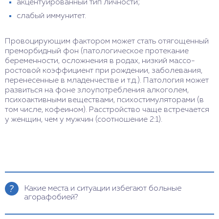
акцентуированный тип личности;
слабый иммунитет.
Провоцирующим фактором может стать отягощенный
преморбидный фон (патологическое протекание
беременности, осложнения в родах, низкий массо-
ростовой коэффициент при рождении, заболевания,
перенесенные в младенчестве и т.д.). Патология может
развиться на фоне злоупотребления алкоголем,
психоактивными веществами, психостимуляторами (в
том числе, кофеином). Расстройство чаще встречается
у женщин, чем у мужчин (соотношение 2:1).
Какие места и ситуации избегают больные
агорафобией?
Больной часто чувствует себя спокойно, только