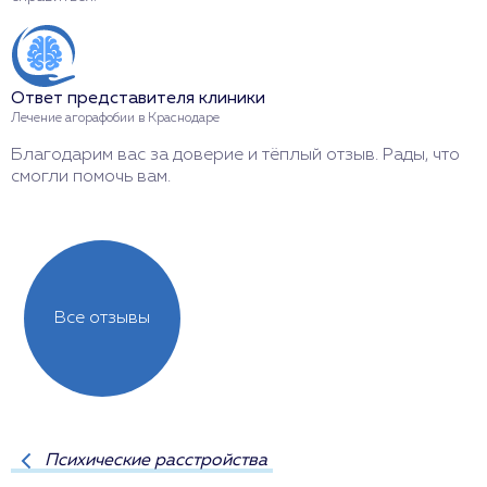
Л
С
в
к
Ответ представителя клиники
Лечение агорафобии в Краснодаре
Благодарим вас за доверие и тёплый отзыв. Рады, что
смогли помочь вам.
Все отзывы
Психические расстройства