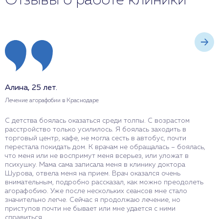
Отзывы о работе клиники
Алина, 25 лет.
Н
Лечение агорафобии в Краснодаре
Л
С детства боялась оказаться среди толпы. С возрастом
О
расстройство только усилилось. Я боялась заходить в
П
торговый центр, кафе, не могла сесть в автобус, почти
с
перестала покидать дом. К врачам не обращалась – боялась,
в
что меня или не воспримут меня всерьез, или уложат в
Н
психушку. Мама сама записала меня в клинику доктора
ж
Шурова, отвела меня на прием. Врач оказался очень
внимательным, подробно рассказал, как можно преодолеть
агорафобию. Уже после нескольких сеансов мне стало
значительно легче. Сейчас я продолжаю лечение, но
приступов почти не бывает или мне удается с ними
О
справиться.