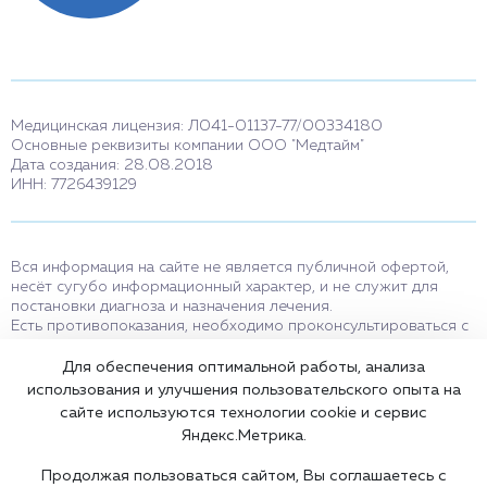
Медицинская лицензия: Л041-01137-77/00334180
Основные реквизиты компании ООО "Медтайм"
Дата создания: 28.08.2018
ИНН: 7726439129
Вся информация на сайте не является публичной офертой,
несёт сугубо информационный характер, и не служит для
постановки диагноза и назначения лечения.
Есть противопоказания, необходимо проконсультироваться с
врачом. Консультационные услуги, оказываемые по телефону,
мессенджерам и в соцсетях носят исключительно
Для обеспечения оптимальной работы, анализа
информационный характер и не являются медицинскими
использования и улучшения пользовательского опыта на
услугами.
сайте используются технологии cookie и сервис
Оставаясь на сайте вы соглашаетесь на использование cookies.
Яндекс.Метрика.
18+
Продолжая пользоваться сайтом, Вы соглашаетесь с