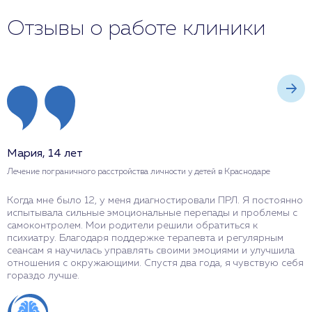
Отзывы о работе клиники
Мария, 14 лет
А
Лечение пограничного расстройства личности у детей в Краснодаре
Л
Когда мне было 12, у меня диагностировали ПРЛ. Я постоянно
В
испытывала сильные эмоциональные перепады и проблемы с
п
самоконтролем. Мои родители решили обратиться к
к
психиатру. Благодаря поддержке терапевта и регулярным
п
сеансам я научилась управлять своими эмоциями и улучшила
м
отношения с окружающими. Спустя два года, я чувствую себя
в
гораздо лучше.