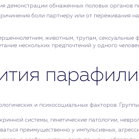
ия демонстрации обнаженных половых органов п
причинения боли партнеру или от переживания на
вершеннолетним, животным, трупам, сексуальные
тание нескольких предпочтений у одного человек
ития парафил
ологических и психосоциальных факторов. Группы
кринной системы, генетические патологии, невро
аться преимущественно у импульсивных, агресс