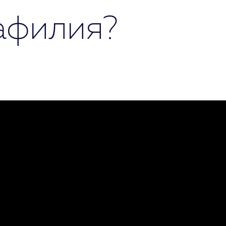
афилия?