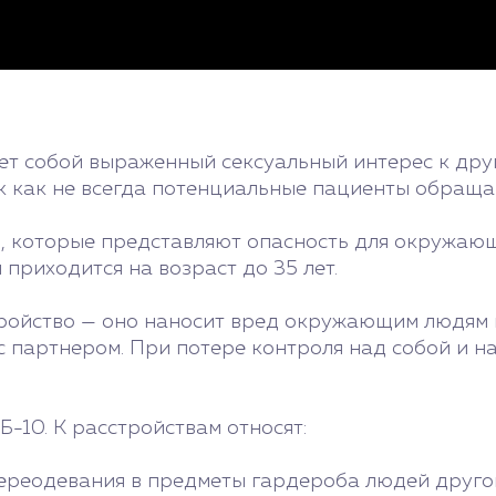
ет собой выраженный сексуальный интерес к дру
к как не всегда потенциальные пациенты обращаю
й, которые представляют опасность для окружаю
 приходится на возраст до 35 лет.
ройство — оно наносит вред окружающим людям и
 с партнером. При потере контроля над собой и
10. К расстройствам относят:
переодевания в предметы гардероба людей друго