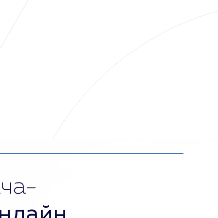
ча-
нлайн