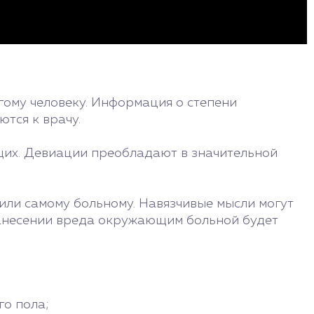
гому человеку. Информация о степени
тся к врачу.
щих. Девиации преобладают в значительной
ли самому больному. Навязчивые мысли могут
 нанесении вреда окружающим больной будет
го пола;