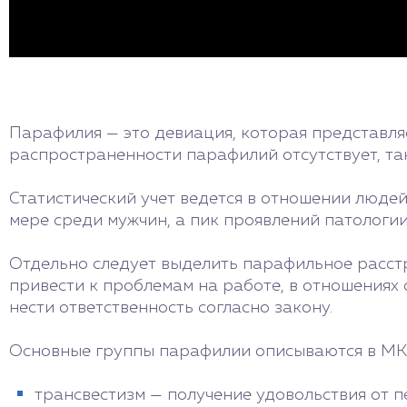
Парафилия — это девиация, которая представля
распространенности парафилий отсутствует, та
Статистический учет ведется в отношении люде
мере среди мужчин, а пик проявлений патологии
Отдельно следует выделить парафильное расст
привести к проблемам на работе, в отношениях
нести ответственность согласно закону.
Основные группы парафилии описываются в МКБ-
трансвестизм — получение удовольствия от 