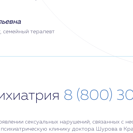
льевна
т, семейный терапевт
сихиатрия
8 (800) 3
оявлении сексуальных нарушений, связанных с н
 психиатрическую клинику доктора Шурова в Кр