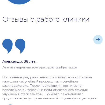
Отзывы о работе клиники
Александр, 38 лет.
М
Лечение гиперкинетического расстройства в Краснодаре
Л
Постоянные раздражительность и импульсивность сына
К
нарушали как учебный процесс, так и семейное
р
взаимодействие. После прохождения когнитивно-
л
поведенческой терапии и медикаментозного лечения,
е
улучшения стали заметны. Психиатр рекомендовал
П
продолжать регулярные занятия и социальную адаптацию.
к