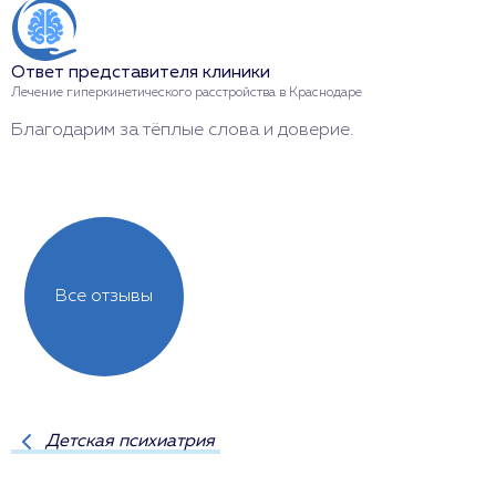
Ответ представителя клиники
О
Лечение гиперкинетического расстройства в Краснодаре
Л
Благодарим за тёплые слова и доверие.
С
п
Все отзывы
Детская психиатрия