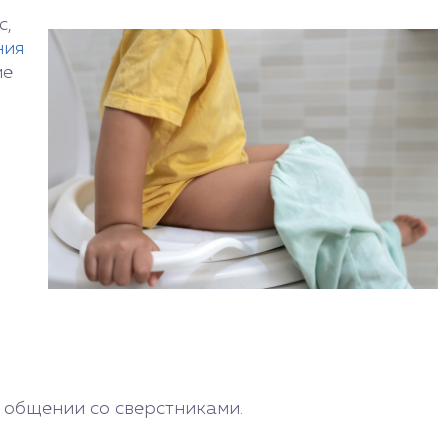
с,
ния
ие
в общении со сверстниками.