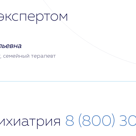
экспертом
льевна
т, семейный терапевт
сихиатрия
8 (800) 3