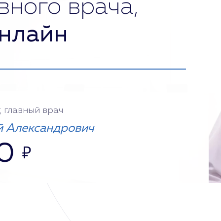
вного врача,
нлайн
, главный врач
 Александрович
0
₽