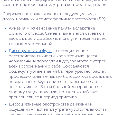
сознания, потеря памяти, утрата контроля над телом.
Современная наука выделяет следующие виды
диссоциативных и соматоформных расстройств (ДР):
Амнезия – исчезновение памяти вследствие
сильного стресса. Степень изменяется от легкой
забывчивости до абсолютного уничтожения всех
личных воспоминаний.
Диссоциативная фуга
– диссоциативное
расстройство личности, характеризующееся
неожиданным переездом в другое место с утерей
всех воспоминаний о себе. Сохраняются
общекультурные знания (литература, география,
профессиональные навыки), способность осваивать
новые данные. Фуга длится от пары часов до
нескольких лет. Затем больной возвращается к
старому существованию, полностью забывая
произошедшее в период приступа.
Диссоциативные расстройства движений и
ощущений – частичная утрата чувствительности и
регресс двигательных функций, напоминающие