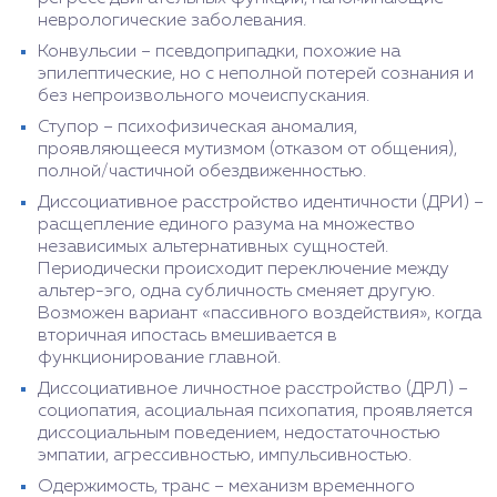
неврологические заболевания.
Конвульсии – псевдоприпадки, похожие на
эпилептические, но с неполной потерей сознания и
без непроизвольного мочеиспускания.
Ступор – психофизическая аномалия,
проявляющееся мутизмом (отказом от общения),
полной/частичной обездвиженностью.
Диссоциативное расстройство идентичности (ДРИ) –
расщепление единого разума на множество
независимых альтернативных сущностей.
Периодически происходит переключение между
альтер-эго, одна субличность сменяет другую.
Возможен вариант «пассивного воздействия», когда
вторичная ипостась вмешивается в
функционирование главной.
Диссоциативное личностное расстройство (ДРЛ) –
социопатия, асоциальная психопатия, проявляется
диссоциальным поведением, недостаточностью
эмпатии, агрессивностью, импульсивностью.
Одержимость, транс – механизм временного