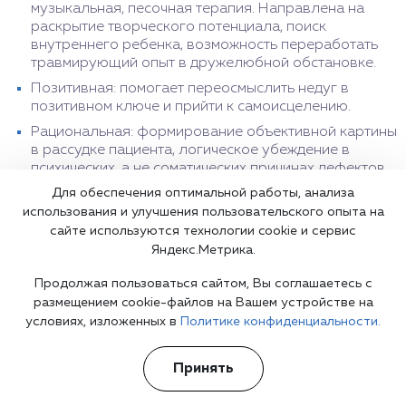
музыкальная, песочная терапия. Направлена на
раскрытие творческого потенциала, поиск
внутреннего ребенка, возможность переработать
травмирующий опыт в дружелюбной обстановке.
Позитивная: помогает переосмыслить недуг в
позитивном ключе и прийти к самоисцелению.
Рациональная: формирование объективной картины
в рассудке пациента, логическое убеждение в
психических, а не соматических причинах дефектов.
Для обеспечения оптимальной работы, анализа
Семейная: рассматривает семью как систему,
способствующую гармонизации и девиации психики
использования и улучшения пользовательского опыта на
отдельного члена. Разрешает острые моменты, учит
сайте используются технологии cookie и сервис
правильному взаимодействию, нормализует
Яндекс.Метрика.
внутрисемейные взаимоотношения, что
Продолжая пользоваться сайтом, Вы соглашаетесь с
благоприятно влияет на каждого индивидуума.
размещением cookie-файлов на Вашем устройстве на
Клинический гипноз: введение подопечного в
условиях, изложенных в
Политике конфиденциальности.
измененное состояние сознание, управление его
мыслями, внушение позитивных установок.
Гипнотерапия проводится при лечении ДРИ,
Принять
позволяет терапевту контактировать с альтерами
напрямую, переключаться между субличностями,