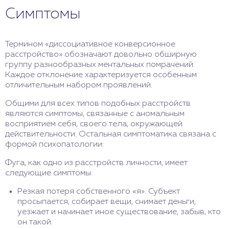
должна инициироваться политика здорового
самодиагностированной болезнью.
пониманием общественных норм
Симптомы
педагогического воспитания детей в школе и
Повсеместное употребление научных
(законодательных, религиозных). Вполне
дома: уроки педагогики и права в школе,
названий, зачастую неверное. Невозможность
успешно интегрирован в общество.
доступная психологическая поддержка в стенах
конкретно описать собственное самочувствие.
Совершает аморальные деяния тайно, чтобы
учебного заведения, кризисные центры, куда
Термином «диссоциативное конверсионное
избежать порицания и наказания. На
Новые знания меняют клиническую картину.
можно обратиться за поддержкой.
расстройство» обозначают довольно обширную
серьезные преступления решается крайне
Индивидуум приписывает себе каждый
группу разнообразных ментальных помрачений.
редко.
вычитанный симптом.
Каждое отклонение характеризуется особенным
Активный: отторжение любых ограничений.
отличительным набором проявлений.
ДР используется как повод привлечь
Склонен к девиантному, садистскому, уголовно
внимание, становится темой бесконечных
Общими для всех типов подобных расстройств
наказуемому поведению.
обсуждений.
являются симптомы, связанные с аномальным
Исключение ДР провоцирует гнев и
Вероятность искоренить данное отклонение
восприятием себя, своего тела, окружающей
разочарование.
близка к нулю даже при добровольном
действительности. Остальная симптоматика связана с
обращении за помощью. Пациенту недостает
формой психопатологии:
эмпатии для установления психологического
Фуга, как одно из расстройств личности, имеет
контакта с психотерапевтом, необходимого для
следующие симптомы:
успешного лечения. Шанс успешности
принудительной и медикаментозной терапии
Резкая потеря собственного «я». Субъект
значительно ниже.
просыпается, собирает вещи, снимает деньги,
уезжает и начинает иное существование, забыв, кто
он такой.