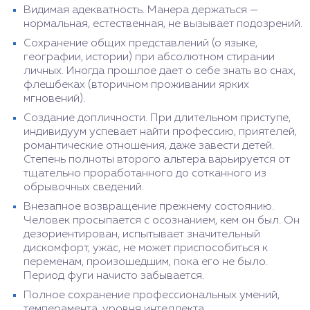
Видимая адекватность. Манера держаться —
нормальная, естественная, не вызывает подозрений.
Сохранение общих представлений (о языке,
географии, истории) при абсолютном стирании
личных. Иногда прошлое дает о себе знать во снах,
флешбеках (вторичном проживании ярких
мгновений).
Создание допличности. При длительном приступе,
индивидуум успевает найти профессию, приятелей,
романтические отношения, даже завести детей.
Степень полноты второго альтера варьируется от
тщательно проработанного до сотканного из
обрывочных сведений.
Внезапное возвращение прежнему состоянию.
Человек просыпается с осознанием, кем он был. Он
дезориентирован, испытывает значительный
дискомфорт, ужас, не может приспособиться к
переменам, произошедшим, пока его не было.
Период фуги начисто забывается.
Полное сохранение профессиональных умений,
темперамента, уровня интеллекта.