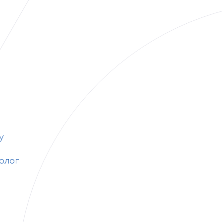
у
олог