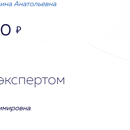
ина Анатольевна
00
₽
экспертом
имировна