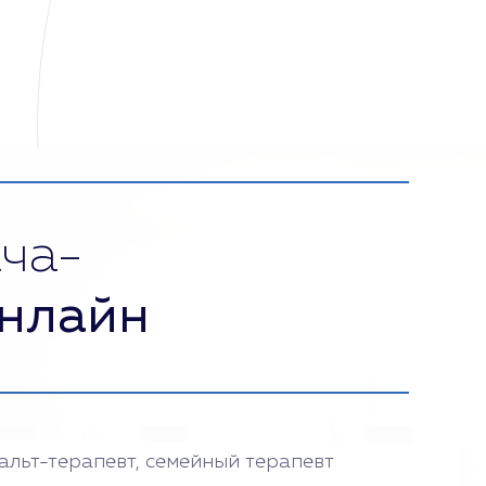
ча-
нлайн
тальт-терапевт, семейный терапевт