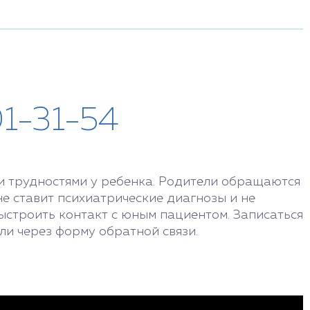
01-31-54
и трудностями у ребенка. Родители обращаются
не ставит психиатрические диагнозы и не
ыстроить контакт с юным пациентом. Записаться
ли через форму обратной связи.