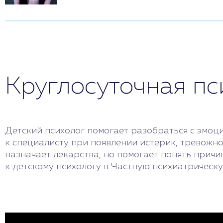
Круглосуточная п
Детский психолог помогает разобраться с эмо
к специалисту при появлении истерик, тревожно
назначает лекарства, но помогает понять прич
к детскому психологу в Частную психиатрическ