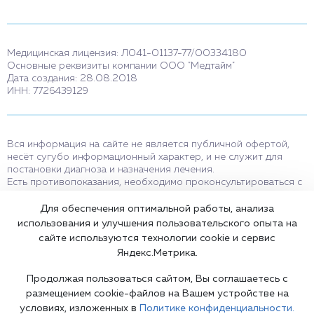
Медицинская лицензия: Л041-01137-77/00334180
Основные реквизиты компании ООО "Медтайм"
Дата создания: 28.08.2018
ИНН: 7726439129
Вся информация на сайте не является публичной офертой,
несёт сугубо информационный характер, и не служит для
постановки диагноза и назначения лечения.
Есть противопоказания, необходимо проконсультироваться с
врачом. Консультационные услуги, оказываемые по телефону,
мессенджерам и в соцсетях носят исключительно
Для обеспечения оптимальной работы, анализа
информационный характер и не являются медицинскими
использования и улучшения пользовательского опыта на
услугами.
сайте используются технологии cookie и сервис
Оставаясь на сайте вы соглашаетесь на использование cookies.
Яндекс.Метрика.
18+
Продолжая пользоваться сайтом, Вы соглашаетесь с
размещением cookie-файлов на Вашем устройстве на
условиях, изложенных в
Политике конфиденциальности.
Карта сайта