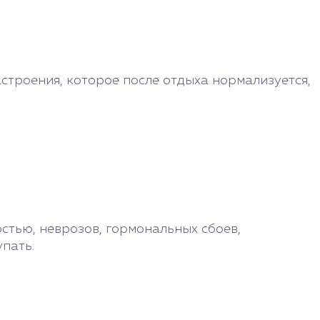
и
астроения, которое после отдыха нормализуется,
тью, неврозов, гормональных сбоев,
пать: