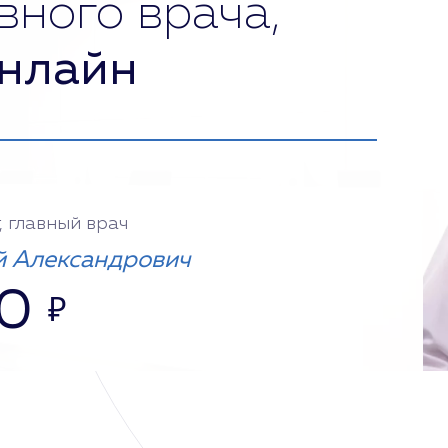
вного врача,
нлайн
, главный врач
 Александрович
0
₽