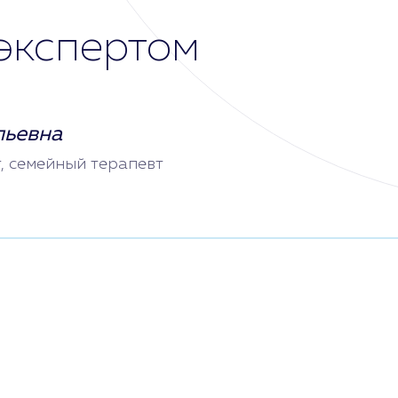
экспертом
льевна
т, семейный терапевт