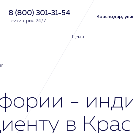
8 (800) 301-31-54
Краснодар, ули
психиатрия 24/7
Цены
ия
фории - инд
циенту в Кра