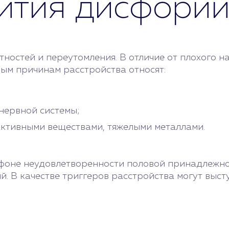
ития дисфори
ностей и переутомления. В отличие от плохого н
ным причинам расстройства относят:
нервной системы;
активными веществами, тяжелыми металлами.
фоне неудовлетворенности половой принадлежнос
. В качестве триггеров расстройства могут высту