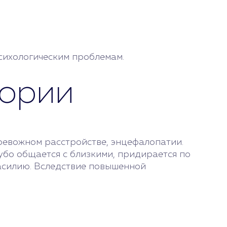
сихологическим проблемам.
фории
ревожном расстройстве, энцефалопатии.
убо общается с близкими, придирается по
насилию. Вследствие повышенной