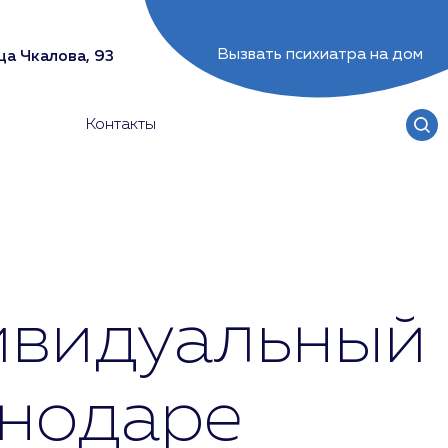
Вызвать психиатра на дом
ца Чкалова, 93
Контакты
ивидуальный
снодаре