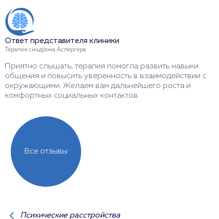
Ответ представителя клиники
О
Терапия синдрома Аспергера
Т
Приятно слышать, терапия помогла развить навыки
С
общения и повысить уверенность в взаимодействии с
ч
окружающими. Желаем вам дальнейшего роста и
ж
комфортных социальных контактов.
у
Все отзывы
Психические расстройства