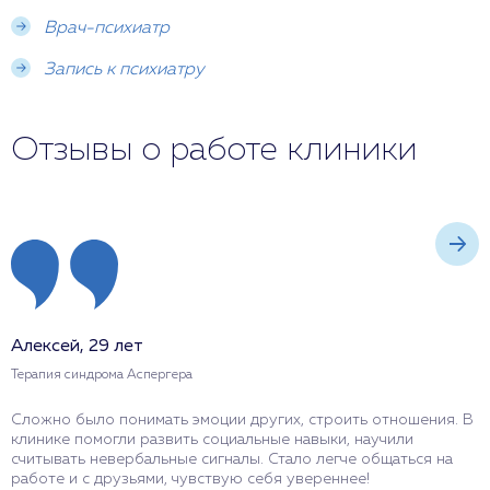
Врач-психиатр
Запись к психиатру
Отзывы о работе клиники
Алексей, 29 лет
С
Терапия синдрома Аспергера
Т
Сложно было понимать эмоции других, строить отношения. В
В
клинике помогли развить социальные навыки, научили
о
считывать невербальные сигналы. Стало легче общаться на
т
работе и с друзьями, чувствую себя увереннее!
к