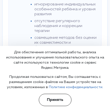
игнорирование индивидуальных
особенностей ребёнка и уровня
развития
отсутствие регулярного
наблюдения и коррекции
терапии
совмещение методов без оценки
их совместимости и
безопасности
Для обеспечения оптимальной работы, анализа
использования и улучшения пользовательского опыта на
Преимущества обращения к
сайте используются технологии cookie и сервис
специалисту
Яндекс.Метрика.
точная диагностика с учётом когнитивного,
Продолжая пользоваться сайтом, Вы соглашаетесь с
эмоционального и поведенческого профиля
размещением cookie-файлов на Вашем устройстве на
индивидуальный план развития и терапии с
условиях, изложенных в
Политике конфиденциальности.
постепенной коррекцией и адаптацией к
особенностям ребёнка
минимизация рисков, поддержка семьи и
Принять
обучение навыкам адаптации