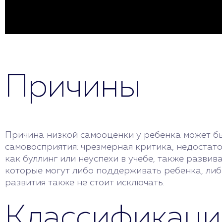
Причины
Причина низкой самооценки у ребенка может б
самовосприятия: чрезмерная критика, недостат
как буллинг или неуспехи в учебе, также разви
которые могут либо поддерживать ребенка, либо
развития также не стоит исключать.
Классификаци