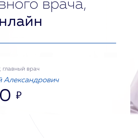
вного врача,
нлайн
, главный врач
 Александрович
00
₽