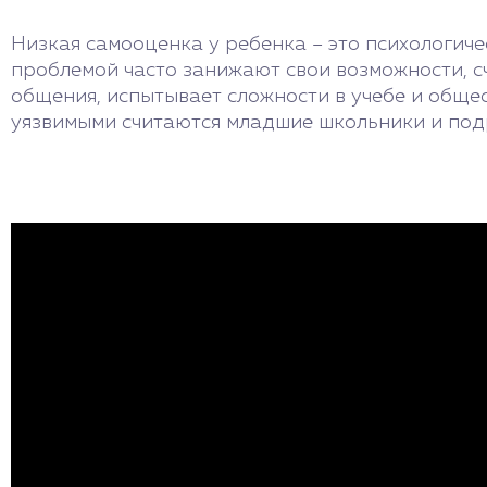
Низкая самооценка у ребенка – это психологиче
проблемой часто занижают свои возможности, сч
общения, испытывает сложности в учебе и обще
уязвимыми считаются младшие школьники и под