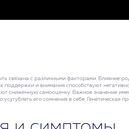
ыть связана с различными факторами. Влияние р
ок поддержки и внимания способствуют негативно
вают сниженную самооценку. Важное значение име
 усугублять его сомнения в себе. Генетическая 
я и симптомы