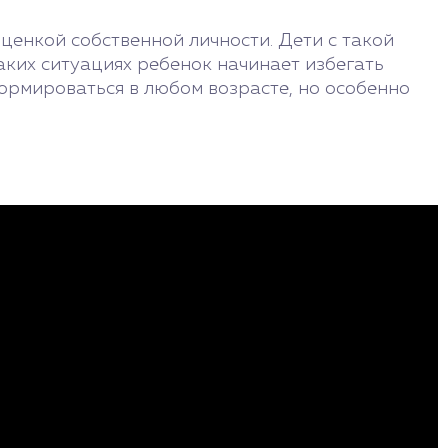
ценкой собственной личности. Дети с такой
аких ситуациях ребенок начинает избегать
ормироваться в любом возрасте, но особенно