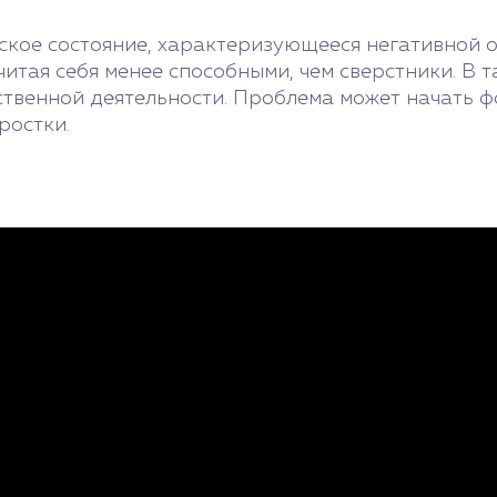
ское состояние, характеризующееся негативной о
итая себя менее способными, чем сверстники. В т
ственной деятельности. Проблема может начать ф
ростки.