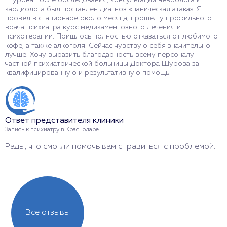
Шурова после обследования, консультаций невролога и
п
кардиолога был поставлен диагноз «паническая атака». Я
Б
провел в стационаре около месяца, прошел у профильного
Ш
врача психиатра курс медикаментозного лечения и
ж
психотерапии. Пришлось полностью отказаться от любимого
С
кофе, а также алкоголя. Сейчас чувствую себя значительно
о
лучше. Хочу выразить благодарность всему персоналу
частной психиатрической больницы Доктора Шурова за
квалифицированную и результативную помощь.
О
В
Б
Ответ представителя клиники
Запись к психиатру в Краснодаре
Рады, что смогли помочь вам справиться с проблемой.
Все отзывы