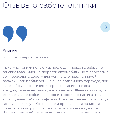
Отзывы о работе клиники
Аноним
А
Запись к психиатру в Краснодаре
В
Приступы паники появились после ДТП, когда на зебре меня
Н
зацепил мчавшийся на скорости автомобиль. Нога срослась, а
з
вот переходить дорогу для меня стало невыполнимой
о
задачей. Если поблизости не было подземного перехода, при
п
виде зебры я практически терял сознание – не хватало
н
воздуха, сердце вылетало, а ноги немели. Жена понимала, что
п
если меня и не собьет на дороге второй раз машина, то я
п
точно доведу себя до инфаркта. Поэтому она нашла хорошую
в
частную клинику в Краснодаре и организовала запись на
м
прием к психиатру. В психиатрической клинике Доктора
г