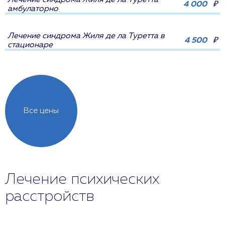
Лечение синдрома Жиля де ла Туретта
4 000
₽
амбулаторно
Лечение синдрома Жиля де ла Туретта в
4 500
₽
стационаре
Все цены
Лечение психических
расстройств