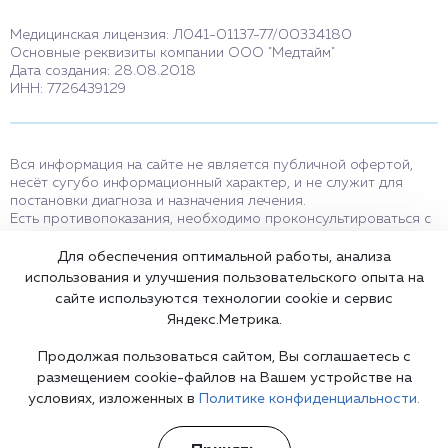
Медицинская лицензия: Л041-01137-77/00334180
Основные реквизиты компании ООО "Медтайм"
Дата создания: 28.08.2018
ИНН: 7726439129
Вся информация на сайте не является публичной офертой,
несёт сугубо информационный характер, и не служит для
постановки диагноза и назначения лечения.
Есть противопоказания, необходимо проконсультироваться с
врачом. Консультационные услуги, оказываемые по телефону,
мессенджерам и в соцсетях носят исключительно
Для обеспечения оптимальной работы, анализа
информационный характер и не являются медицинскими
использования и улучшения пользовательского опыта на
услугами.
сайте используются технологии cookie и сервис
Оставаясь на сайте вы соглашаетесь на использование cookies.
Яндекс.Метрика.
18+
Продолжая пользоваться сайтом, Вы соглашаетесь с
размещением cookie-файлов на Вашем устройстве на
условиях, изложенных в
Политике конфиденциальности.
Карта сайта