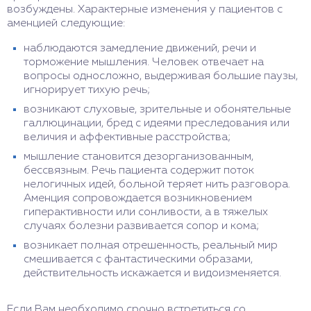
возбуждены. Характерные изменения у пациентов с
аменцией следующие:
наблюдаются замедление движений, речи и
торможение мышления. Человек отвечает на
вопросы односложно, выдерживая большие паузы,
игнорирует тихую речь;
возникают слуховые, зрительные и обонятельные
галлюцинации, бред с идеями преследования или
величия и аффективные расстройства;
мышление становится дезорганизованным,
бессвязным. Речь пациента содержит поток
нелогичных идей, больной теряет нить разговора.
Аменция сопровождается возникновением
гиперактивности или сонливости, а в тяжелых
случаях болезни развивается сопор и кома;
возникает полная отрешенность, реальный мир
смешивается с фантастическими образами,
действительность искажается и видоизменяется.
Если Вам необходимо срочно встретиться со