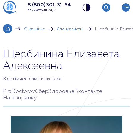
8 (800) 301-31-54
психиатрия 24/7
О клинике
Специалисты
Щербинина Елизав
Щербинина Елизавета
Алексеевна
Клинический психолог
ProDoctorov
СберЗдоровье
Вконтакте
НаПоправку