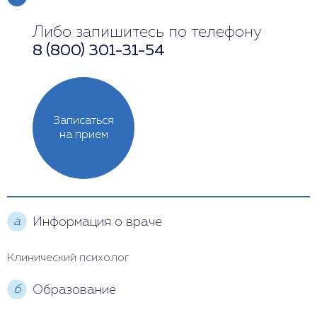
Либо запишитесь по телефону
Понедельник
12:00 - 19:00
8 (800) 301-31-54
Вторник
Выходной
Среда
12:00 - 18:00
Записаться
Четверг
10:00 - 16:00
на прием
Пятница
9:00 - 17:00
Суббота
9:00 - 16:00
а
Информация о враче
Воскресенье
Выходной
Клинический психолог
б
Образование