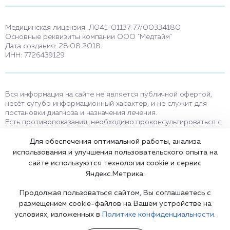
Медицинская лицензия: Л041-01137-77/00334180
Основные реквизиты компании ООО "Медтайм"
Дата создания: 28.08.2018
ИНН: 7726439129
Вся информация на сайте не является публичной офертой,
несёт сугубо информационный характер, и не служит для
постановки диагноза и назначения лечения.
Есть противопоказания, необходимо проконсультироваться с
врачом. Консультационные услуги, оказываемые по телефону,
мессенджерам и в соцсетях носят исключительно
Для обеспечения оптимальной работы, анализа
информационный характер и не являются медицинскими
использования и улучшения пользовательского опыта на
услугами.
сайте используются технологии cookie и сервис
Оставаясь на сайте вы соглашаетесь на использование cookies.
Яндекс.Метрика.
18+
Продолжая пользоваться сайтом, Вы соглашаетесь с
размещением cookie-файлов на Вашем устройстве на
условиях, изложенных в
Политике конфиденциальности.
Карта сайта