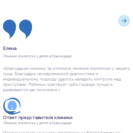
Елена
А
Лечение эпилепсии у детей в Краснодаре
Л
«Благодарим клинику за отличное лечение эпилепсии у нашего
«
сына. Благодаря своевременной диагностике и
к
индивидуальному подходу удалось наладить контроль над
п
приступами. Ребенок чувствует себя гораздо лучше и
ч
развивается как положено.»
м
Ответ представителя клиники
О
Лечение эпилепсии у детей в Краснодаре
Л